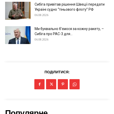
Сибіга привітав рішення Швеції передати
Україні судно “тіньового флоту” РФ
06.08.2026
Ми буквально б’ємося за кожну ракету, –
Сибіга про PAC-3 для...
06.08.2026
ПОДІЛИТИСЯ:
Меню
Київ
Україна
Економіка
Популярне
Політика