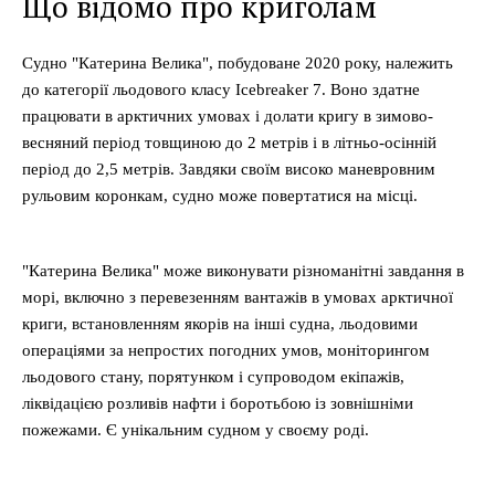
Що відомо про криголам
Судно "Катерина Велика", побудоване 2020 року, належить
до категорії льодового класу Icebreaker 7. Воно здатне
працювати в арктичних умовах і долати кригу в зимово-
весняний період товщиною до 2 метрів і в літньо-осінній
період до 2,5 метрів. Завдяки своїм високо маневровним
рульовим коронкам, судно може повертатися на місці.
"Катерина Велика" може виконувати різноманітні завдання в
морі, включно з перевезенням вантажів в умовах арктичної
криги, встановленням якорів на інші судна, льодовими
операціями за непростих погодних умов, моніторингом
льодового стану, порятунком і супроводом екіпажів,
ліквідацією розливів нафти і боротьбою із зовнішніми
пожежами. Є унікальним судном у своєму роді.