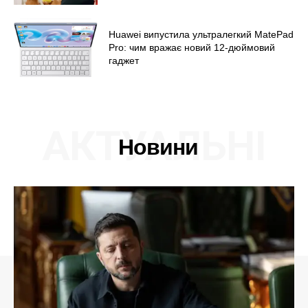
Huawei випустила ультралегкий MatePad
Pro: чим вражає новий 12-дюймовий
гаджет
АКТУАЛЬНІ
Новини