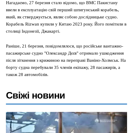
Нагадаємо, 27 березня стало відомо, що ВМС Пакистану
ввели в експлуатацію свій перший шпигунський корабель,
який, як стверджується, являє собою дослідницьке судно.
Корабель Rizwan купили у Китаю 2023 року. Його помітили в
столиці Індонезії, Джакарті.
Раніше, 21 березня, повідомлялося, що російське вантажно-
пасажирське судно "Олександр Дєєв" отримало ушкодження
після зіткнення з крижиною на переправі Ваніно-Холмськ. На
борту судна перебували 35 членів екіпажу, 28 пасажирів, а
також 28 автомобілів.
Свіжі новини