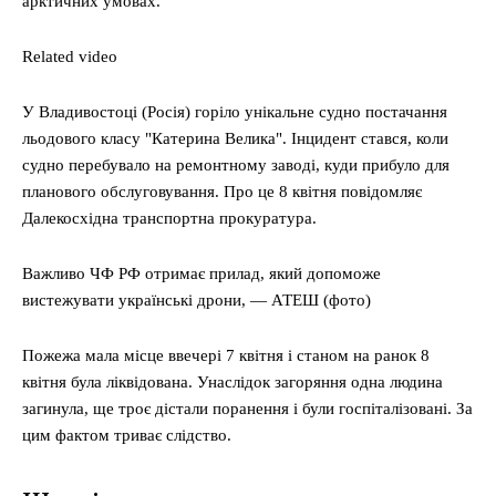
арктичних умовах.
Related video
У Владивостоці (Росія) горіло унікальне судно постачання
льодового класу "Катерина Велика". Інцидент стався, коли
судно перебувало на ремонтному заводі, куди прибуло для
планового обслуговування. Про це 8 квітня повідомляє
Далекосхідна транспортна прокуратура.
Важливо ЧФ РФ отримає прилад, який допоможе
вистежувати українські дрони, — АТЕШ (фото)
Пожежа мала місце ввечері 7 квітня і станом на ранок 8
квітня була ліквідована. Унаслідок загоряння одна людина
загинула, ще троє дістали поранення і були госпіталізовані. За
цим фактом триває слідство.