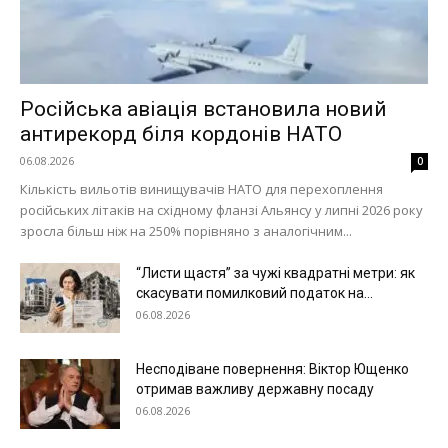
Російська авіація встановила новий
антирекорд біля кордонів НАТО
06.08.2026
0
Кількість вильотів винищувачів НАТО для перехоплення
російських літаків на східному фланзі Альянсу у липні 2026 року
зросла більш ніж на 250% порівняно з аналогічним...
“Листи щастя” за чужі квадратні метри: як
скасувати помилковий податок на...
06.08.2026
Несподіване повернення: Віктор Ющенко
отримав важливу державну посаду
06.08.2026