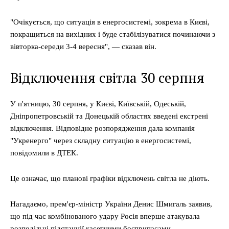
"Очікується, що ситуація в енергосистемі, зокрема в Києві,
покращиться на вихідних і буде стабілізуватися починаючи з
вівторка-середи 3-4 вересня", — сказав він.
Відключення світла 30 серпня
У п'ятницю, 30 серпня, у Києві, Київській, Одеській,
Дніпропетровській та Донецькій областях введені екстрені
відключення. Відповідне розпорядження дала компанія
"Укренерго" через складну ситуацію в енергосистемі,
повідомили в ДТЕК.
Це означає, що планові графіки відключень світла не діють.
Нагадаємо, прем'єр-міністр України Денис Шмигаль заявив,
що під час комбінованого удару Росія вперше атакувала
розподільчі підстанції касетними боєприпасами.