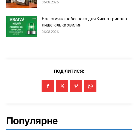
06.08.2026
Балістична небезпека для Києва тривала
лише кілька хвилин
06.08.2026
ПОДІЛИТИСЯ:
Меню
Київ
Україна
Популярне
Економіка
Політика