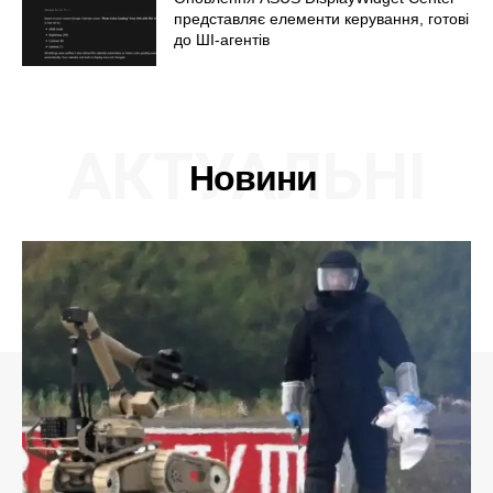
представляє елементи керування, готові
до ШІ-агентів
АКТУАЛЬНІ
Новини