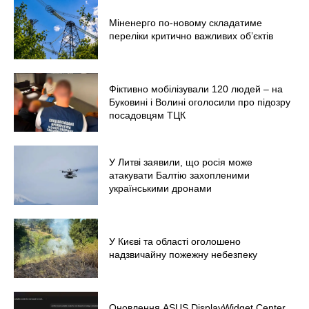
Світ
Технології
Міненерго по-новому складатиме
переліки критично важливих об’єктів
Війна
Фіктивно мобілізували 120 людей – на
Буковині і Волині оголосили про підозру
посадовцям ТЦК
У Литві заявили, що росія може
атакувати Балтію захопленими
українськими дронами
У Києві та області оголошено
надзвичайну пожежну небезпеку
Оновлення ASUS DisplayWidget Center