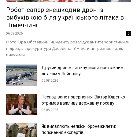
Робот-сапер знешкодив дрон із
вибухівкою біля українського літака в
Німеччині
06.08.2026
0
Фото: Dpa Обставини інциденту розслідує антитерористичний
підрозділ прокуратури Дрездена. У Німеччині розповіли, як
вилучили...
Другий дрон міг зіткнутися з вантажним
літаком у Лейпцигу
06.08.2026
Несподіване повернення: Віктор Ющенко
отримав важливу державну посаду
06.08.2026
Як виявляють неякісні бронежилети:
пояснення експертів