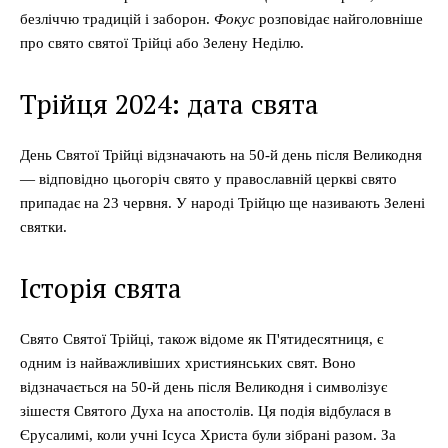
безліччю традицій і заборон.
Фокус
розповідає найголовніше
про свято святої Трійці або Зелену Неділю.
Трійця 2024: дата свята
День Святої Трійці відзначають на 50-й день після Великодня
— відповідно цьогоріч свято у православній церкві свято
припадає на 23 червня. У народі Трійцю ще називають Зелені
святки.
Історія свята
Свято Святої Трійці, також відоме як П'ятидесятниця, є
одним із найважливіших християнських свят. Воно
відзначається на 50-й день після Великодня і символізує
зішестя Святого Духа на апостолів. Ця подія відбулася в
Єрусалимі, коли учні Ісуса Христа були зібрані разом. За