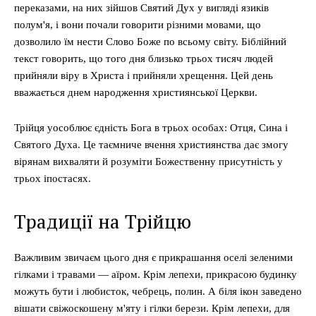
переказами, на них зійшов Святий Дух у вигляді язиків
полум'я, і вони почали говорити різними мовами, що
дозволило їм нести Слово Боже по всьому світу. Біблійний
текст говорить, що того дня близько трьох тисяч людей
прийняли віру в Христа і прийняли хрещення. Цей день
вважається днем народження християнської Церкви.
Трійця уособлює єдність Бога в трьох особах: Отця, Сина і
Святого Духа. Це таємниче вчення християнства дає змогу
вірянам вихваляти й розуміти Божественну присутність у
трьох іпостасях.
Традиції на Трійцю
Важливим звичаєм цього дня є прикрашання оселі зеленими
гілками і травами — аїром. Крім лепехи, прикрасою будинку
можуть бути і любисток, чебрець, полин. А біля ікон заведено
вішати свіжоскошену м'яту і гілки берези. Крім лепехи, для