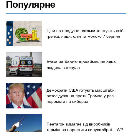
Популярне
Світ
Технології
Війна
Ціни на продукти: скільки коштують хліб,
гречка, яйця, олія та молоко 7 серпня
Атака на Харків: щонайменше одна
людина загинула
Демократи США готують масштабні
розслідування проти Трампа у разі
перемоги на виборах
Пентагон вимагає від виробників
терміново наростити випуск зброї – WP