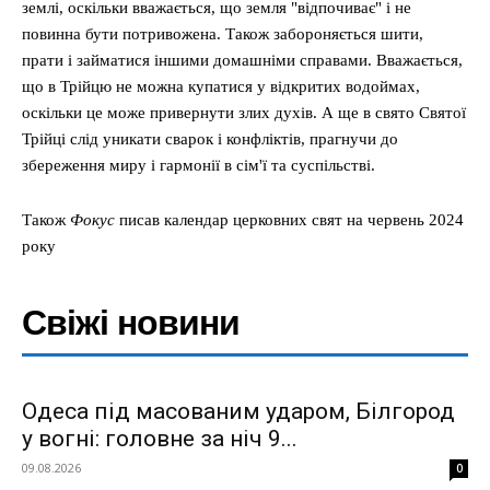
землі, оскільки вважається, що земля "відпочиває" і не
повинна бути потривожена. Також забороняється шити,
прати і займатися іншими домашніми справами. Вважається,
що в Трійцю не можна купатися у відкритих водоймах,
оскільки це може привернути злих духів. А ще в свято Святої
Трійці слід уникати сварок і конфліктів, прагнучи до
збереження миру і гармонії в сім'ї та суспільстві.
Також
Фокус
писав календар церковних свят на червень 2024
року
Свіжі новини
Одеса під масованим ударом, Білгород
у вогні: головне за ніч 9...
09.08.2026
0