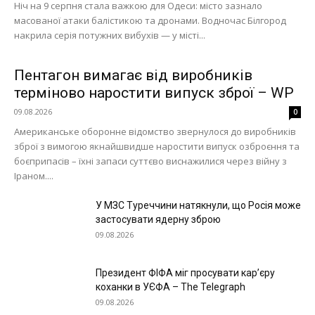
Ніч на 9 серпня стала важкою для Одеси: місто зазнало
масованої атаки балістикою та дронами. Водночас Білгород
накрила серія потужних вибухів — у місті...
Пентагон вимагає від виробників
терміново наростити випуск зброї – WP
09.08.2026
0
Американське оборонне відомство звернулося до виробників
зброї з вимогою якнайшвидше наростити випуск озброєння та
боєприпасів – їхні запаси суттєво виснажилися через війну з
Іраном....
У МЗС Туреччини натякнули, що Росія може
застосувати ядерну зброю
09.08.2026
Президент ФІФА міг просувати кар’єру
коханки в УЄФА – The Telegraph
09.08.2026