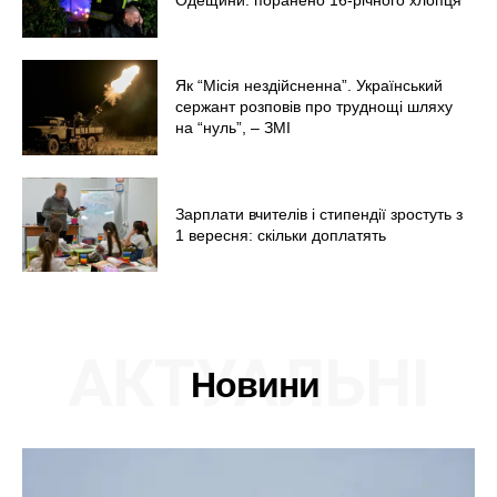
Одещини: поранено 16-річного хлопця
Як “Місія нездійсненна”. Український
сержант розповів про труднощі шляху
на “нуль”, – ЗМІ
Зарплати вчителів і стипендії зростуть з
1 вересня: скільки доплатять
АКТУАЛЬНІ
Новини