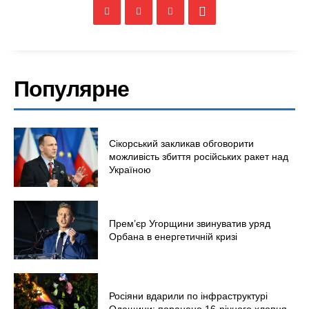
Україна
Економіка
Політика
Світ
Популярне
Технології
Війна
Сікорський закликав обговорити
можливість збиття російських ракет над
Україною
Прем’єр Угорщини звинуватив уряд
Орбана в енергетичній кризі
Росіяни вдарили по інфраструктурі