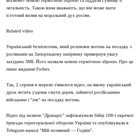
вогнемет новою термітною зброєю та піддали сумніву її
легальність. Також вони вважають, що він може мати
істотний вплив на моральний дух росіян.
Related video
Український безпілотник, який розпилює вогонь на посадку з
росіянами на Запорізькому напрямку привернув увагу
західних ЗМІ. Його назвали новою термітною зброєю. Про це
пише видання Forbes.
Так, 2 серпня в мережі з'явилося відео, на якому український
дрон летить уздовж смуги дерев, зайнятої російськими
військами і "ллє" на посадку вогонь.
Відео під назвою "Дракаріс" зафільмували бійці 108-ї окремої
бригади територіальної оборони України та опублікували в
Telegram-каналі "Мій позивний — Годвін".