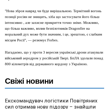
"Нова зброя навряд чи буде вирішальною. Термітний вогонь
позиції росіян не знищить, хіба що застосувати його більш
інтенсивно , але захисне прикриття точно зніме. Можливо,
що більш важливо, вплив безпілотників Dragonfire на
моральний дух може бути значним, і це, зрештою, є слабким
місцем Росії", — резюмує Forbes.
Нагадаємо, що у проти 3 вересня українські дрони атакували
військовий аеродром у російській Твері. БпЛА здолали понад
800 кілометрів від державного кордону з Україною.
Свіжі новини
Екскомандувач логістики Повітряних
сил отримав нову підозру – знайшли