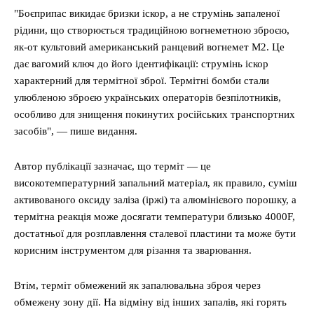
"Боєприпас викидає бризки іскор, а не струмінь запаленої
рідини, що створюється традиційною вогнеметною зброєю,
як-от культовий американський ранцевий вогнемет M2. Це
дає вагомий ключ до його ідентифікації: струмінь іскор
характерний для термітної зброї. Термітні бомби стали
улюбленою зброєю українських операторів безпілотників,
особливо для знищення покинутих російських транспортних
засобів", — пише видання.
Автор публікації зазначає, що терміт — це
високотемпературний запальний матеріал, як правило, суміш
активованого оксиду заліза (іржі) та алюмінієвого порошку, а
термітна реакція може досягати температури близько 4000F,
достатньої для розплавлення сталевої пластини та може бути
корисним інструментом для різання та зварювання.
Втім, терміт обмежений як запалювальна зброя через
обмежену зону дії. На відміну від інших запалів, які горять