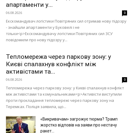
апартаменти у...
06.08.2026
0
Екскомандувач логістики Повітряних сил отримав нову підозру
- знайшли апартаменти у Буковелі і не
тільки<p>Екскомандувачу логістики Повітряних сил ЗСУ
повідомили про нову підозру у...
Тепломережа через паркову зону: у
Києві спалахнув конфлікт між
активістами та...
06.08.2026
0
Тепломережа через паркову зону: у Києві спалахнув конфлікт
між активістами та комунальниками<p>Активісти виступили
проти прокладання тепломережі через паркову зону на
Теремках. Поліція заявила, що...
«Викривачам» загрожує тюрма? Трамп
жорстко відповів на заяви про нестачу
ракет...