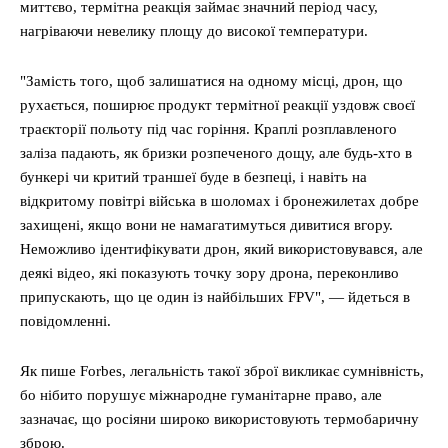
миттєво, термітна реакція займає значний період часу,
нагріваючи невелику площу до високої температури.
"Замість того, щоб залишатися на одному місці, дрон, що
рухається, поширює продукт термітної реакції уздовж своєї
траєкторії польоту під час горіння. Краплі розплавленого
заліза падають, як бризки розпеченого дощу, але будь-хто в
бункері чи критий траншеї буде в безпеці, і навіть на
відкритому повітрі війська в шоломах і бронежилетах добре
захищені, якщо вони не намагатимуться дивитися вгору.
Неможливо ідентифікувати дрон, який використовувався, але
деякі відео, які показують точку зору дрона, переконливо
припускають, що це один із найбільших FPV", — йдеться в
повідомленні.
Як пише Forbes, легальність такої зброї викликає сумнівність,
бо нібито порушує міжнародне гуманітарне право, але
зазначає, що росіяни широко використовують термобаричну
зброю.