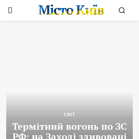
Місто Київ
СВІТ
Термітний вогонь по ЗС
РФ: на Заході здивовані