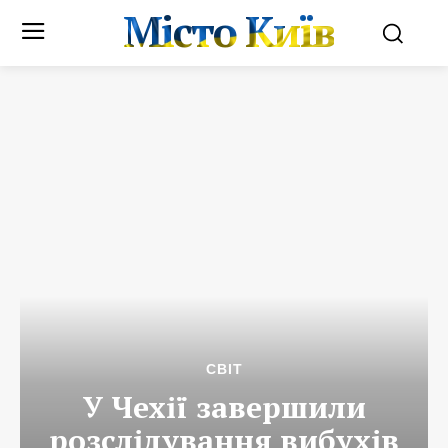
Місто Київ
СВІТ
У Чехії завершили
розслідування вибухів