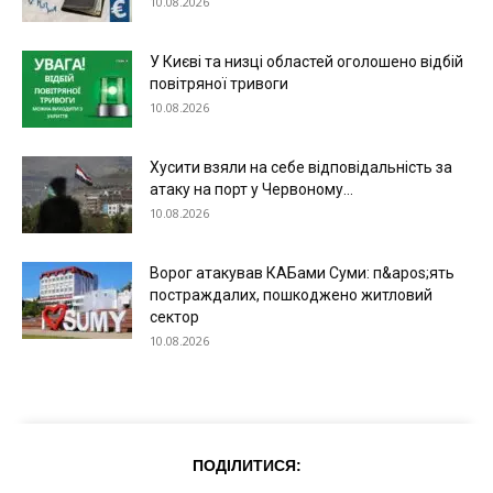
10.08.2026
Економіка
У Києві та низці областей оголошено відбій
Політика
повітряної тривоги
Світ
10.08.2026
Технології
Війна
Хусити взяли на себе відповідальність за
атаку на порт у Червоному...
10.08.2026
Ворог атакував КАБами Суми: п&apos;ять
постраждалих, пошкоджено житловий
сектор
10.08.2026
ПОДІЛИТИСЯ: