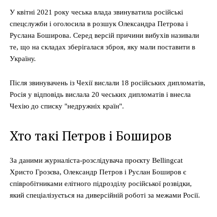
У квітні 2021 року чеська влада звинуватила російські
спецслужби і оголосила в розшук Олександра Петрова і
Руслана Боширова. Серед версій причини вибухів називали
те, що на складах зберігалася зброя, яку мали поставити в
Україну.
Після звинувачень із Чехії вислали 18 російських дипломатів,
Росія у відповідь вислала 20 чеських дипломатів і внесла
Чехію до списку "недружніх країн".
Хто такі Петров і Боширов
За даними журналіста-розслідувача проєкту Bellingcat
Христо Грозєва, Олександр Петров і Руслан Боширов є
співробітниками елітного підрозділу російської розвідки,
який спеціалізується на диверсійній роботі за межами Росії.