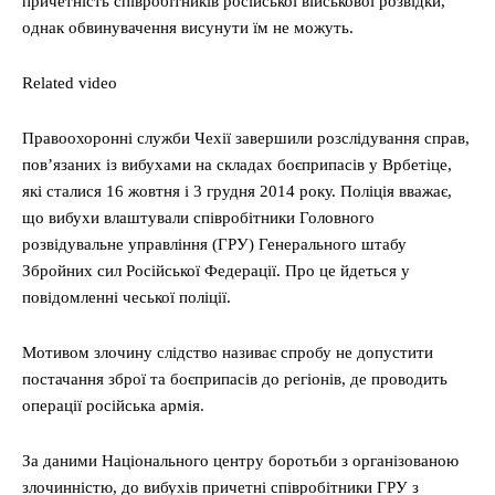
причетність співробітників російської військової розвідки,
однак обвинувачення висунути їм не можуть.
Related video
Правоохоронні служби Чехії завершили розслідування справ,
пов’язаних із вибухами на складах боєприпасів у Врбетіце,
які сталися 16 жовтня і 3 грудня 2014 року. Поліція вважає,
що вибухи влаштували співробітники Головного
розвідувальне управління (ГРУ) Генерального штабу
Збройних сил Російської Федерації. Про це йдеться у
повідомленні чеської поліції.
Мотивом злочину слідство називає спробу не допустити
постачання зброї та боєприпасів до регіонів, де проводить
операції російська армія.
За даними Національного центру боротьби з організованою
злочинністю, до вибухів причетні співробітники ГРУ з