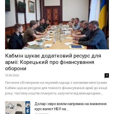
Кабмін шукає додатковий ресурс для
армії: Корецький про фінансування
оборони
10.08.2026
0
Питання обговорили на окремій нараді з силовими міністрами
Кабмін шукає ресурси для повного фінансування армії до кінця
Меню
року. Частину коштів планують залучити від міжнародних...
Долар і євро взяли напрямок на зниження:
Київ
курс валют НБУ на...
Україна