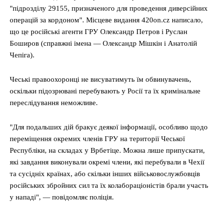
"підрозділу 29155, призначеного для проведення диверсійних
операцій за кордоном". Місцеве видання 420on.cz написало,
що це російські агенти ГРУ Олександр Петров і Руслан
Боширов (справжні імена — Олександр Мішкін і Анатолій
Чепіга).
Чеські правоохоронці не висуватимуть їм обвинувачень,
оскільки підозрювані перебувають у Росії та їх кримінальне
переслідування неможливе.
"Для подальших дій бракує деякої інформації, особливо щодо
переміщення окремих членів ГРУ на території Чеської
Республіки, на складах у Врбетіце. Можна лише припускати,
які завдання виконували окремі члени, які перебували в Чехії
та сусідніх країнах, або скільки інших військовослужбовців
російських збройних сил та їх колабораціоністів брали участь
у нападі", — повідомляє поліція.