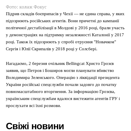
Фото: колаж Фокус
Підрив складів боєприпасів у Чехії — не єдина справа, у яких
підозрюють російських агентів. Вони причетні до кампанії
політичної дестабілізації в Молдові у 2016 році, брали участь
у демонстраціях на підтримку незалежності Каталонії у 2017
році. Також їх підозрюють у спробі отруєння "Новачком"
Сергія і Юлії Скрипалів у 2018 році у Солсбері.
Нагадаємо, 2 березня очільник Bellingcat Христо Грозєв
заявив, що Петров і Боширов могли планувати вбивство
Володимира Зеленського. Операцію з ліквідації президента
України російські спецслужби почали задовго до початку
повномасштабного вторгнення. За інформацією Грозєва,
українським спецслужбам вдалося вистежити агентів ГРУ і
прослухати всі їхні розмови.
Свіжі новини