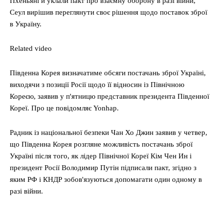
Пхеньяні й уклали пакт про взаємну оборону в разі війни,
Сеул вирішив переглянути своє рішення щодо поставок зброї
в Україну.
Related video
Південна Корея визначатиме обсяги постачань зброї Україні,
виходячи з позиції Росії щодо її відносин із Північною
Кореєю, заявив у п'ятницю представник президента Південної
Кореї. Про це повідомляє Yonhap.
Радник із національної безпеки Чан Хо Джин заявив у четвер,
що Південна Корея розгляне можливість постачань зброї
Україні після того, як лідер Північної Кореї Кім Чен Ин і
президент Росії Володимир Путін підписали пакт, згідно з
яким РФ і КНДР зобов'язуються допомагати один одному в
разі війни.