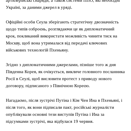
артилерійські снаряди, а також системи ППО, які необхідні
Україні, за даними джерел в уряді.
Офіційні особи Сеула зберігають стратегічну двозначність
щодо типів озброєнь, розглядаючи це як дипломатичний
крок, покликаний використати можливість чинити тиск на
Москву, щоб вона утрималася від передачі ключових
військових технологій Пхеньяну.
Згідно з дипломатичними джерелами, пізніше того ж дня
Південна Корея, як очікується, викличе головного посланника
Росії в Сеулі, щоб висловити протест з приводу нового
договору, підписаного з Північною Кореєю.
Нагадаємо, після зустрічі Путіна і Кім Чен Ина в Пхеньяні, і
після того, як вони підписали пакт, російські журналісти
опублікували основні тези виступів Путіна і Ина за
підсумками зустрічі, яка відбулася 19 червня.