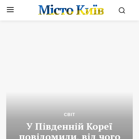
Місто Київ
СВІТ
У Південній Кореї
повідомили, від чого