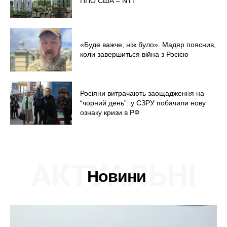
ППО США – NYT
«Буде важче, ніж було». Мадяр пояснив,
коли завершиться війна з Росією
Росіяни витрачають заощадження на
“чорний день”: у СЗРУ побачили нову
ознаку кризи в РФ
АКТУАЛЬНІ
Новини