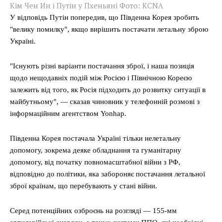
Кім Чен Ин і Путін у Пхеньяні Фото: KCNA
У відповідь Путін попередив, що Південна Корея зробить
"велику помилку", якщо вирішить постачати летальну зброю
Україні.
"Існують різні варіанти постачання зброї, і наша позиція
щодо нещодавніх подій між Росією і Північною Кореєю
залежить від того, як Росія підходить до розвитку ситуації в
майбутньому", — сказав чиновник у телефонній розмові з
інформаційним агентством Yonhap.
Південна Корея постачала Україні тільки нелетальну
допомогу, зокрема деяке обладнання та гуманітарну
допомогу, від початку повномасштабної війни з РФ,
відповідно до політики, яка забороняє постачання летальної
зброї країнам, що перебувають у стані війни.
Серед потенційних озброєнь на розгляді — 155-мм