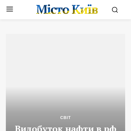
Місто Київ
СВІТ
Видобуток нафти в рф