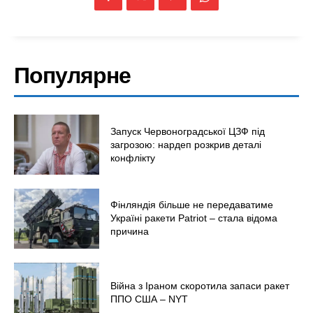
Популярне
Меню
Київ
Запуск Червоноградської ЦЗФ під
загрозою: нардеп розкрив деталі
Україна
конфлікту
Економіка
Політика
Фінляндія більше не передаватиме
Світ
Україні ракети Patriot – стала відома
Технології
причина
Війна
Війна з Іраном скоротила запаси ракет
ППО США – NYT