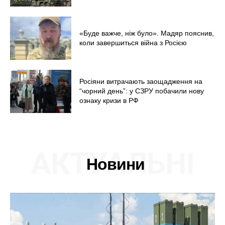
«Буде важче, ніж було». Мадяр пояснив,
коли завершиться війна з Росією
Росіяни витрачають заощадження на
“чорний день”: у СЗРУ побачили нову
ознаку кризи в РФ
АКТУАЛЬНІ
Новини