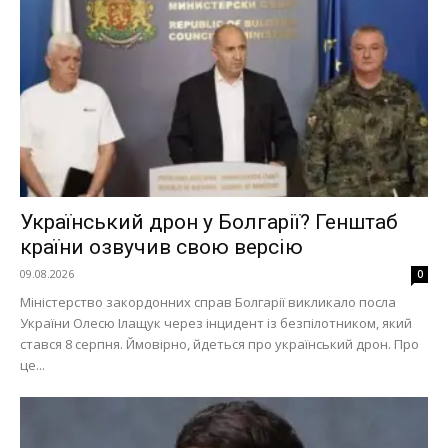
Український дрон у Болгарії? Генштаб
країни озвучив свою версію
09.08.2026
0
Міністерство закордонних справ Болгарії викликало посла
України Олесю Ілащук через інцидент із безпілотником, який
стався 8 серпня. Ймовірно, йдеться про український дрон. Про
це...