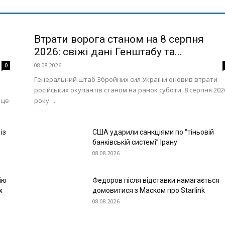
Втрати ворога станом на 8 серпня
2026: свіжі дані Генштабу та...
08.08.2026
0
Генеральний штаб Збройних сил України оновив втрати
російських окупантів станом на ранок суботи, 8 серпня 202
 це
року. ...
із
США ударили санкціями по “тіньовій
банківській системі” Ірану
08.08.2026
ію
Федоров після відставки намагається
х
домовитися з Маском про Starlink
08.08.2026