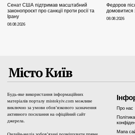
Сенат США підтримав масштабний
Федоров піс
законопроєкт про санкції проти росії та
домовитися з
Ірану
08.08.2026
08.08.2026
Місто Київ
Будь-яке використання інформаційних
Інфо
матеріалів порталу mistokyiv.com можливе
виключно за умови обов’язкового зазначення
Про нас
активного посилання на офіційний сайт
Політика
джерела.
конфіден
Мапа са
Онлайн-медіа зобов’язані розміщувати пряме