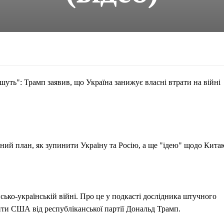
уть": Трамп заявив, що Україна занижує власні втрати на війні
ний план, як зупинити Україну та Росію, а ще "ідею" щодо Кита
сько-українській війні. Про це у подкасті дослідника штучного
нти США від республіканської партії Дональд Трамп.