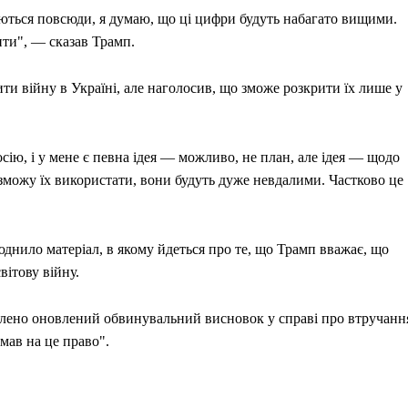
ються повсюди, я думаю, що ці цифри будуть набагато вищими.
ти", — сказав Трамп.
ти війну в Україні, але наголосив, що зможе розкрити їх лише у
сію, і у мене є певна ідея — можливо, не план, але ідея — щодо
зможу їх використати, вони будуть дуже невдалими. Частково це
днило матеріал, в якому йдеться про те, що Трамп вважає, що
ітову війну.
влено оновлений обвинувальний висновок у справі про втручанн
"мав на це право".