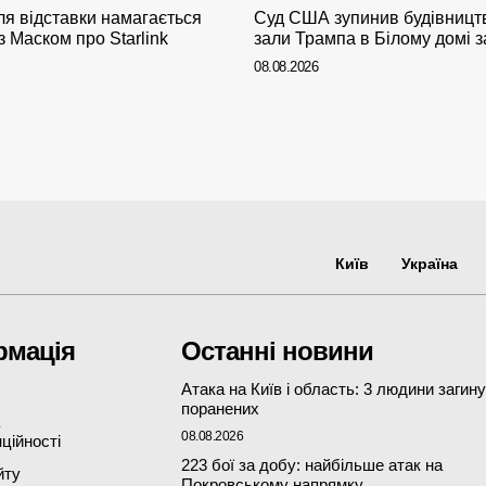
ля відставки намагається
Суд США зупинив будівницт
 Маском про Starlink
зали Трампа в Білому домі з
08.08.2026
Київ
Україна
рмація
Останні новини
Атака на Київ і область: 3 людини загину
поранених
08.08.2026
ційності
223 бої за добу: найбільше атак на
йту
Покровському напрямку