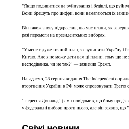
"Якщо подивитися на руйнування і будівлі, що руйну
Вони брешуть про цифри, вони намагаються їх занизи
Він також знову підкреслив, що має плани, як заверши
разі перемоги на президентських виборах.
"У мене є дуже точний план, як зупинити Україну і Ро
Китаю. Але я не можу дати вам ці плани, тому що не 
несподіванка, чи не так?" — зазначив Трамп.
Нагадаємо, 28 серпня видання The Independent оприлю
Меню
вторгнення України в РФ може спровокувати Третю св
Київ
1 вересня Дональд Трамп повідомив, що йому пред'я
Україна
у федеральні вибори проти нього, але він заявив, що 
Економіка
Політика
Свіжі новини