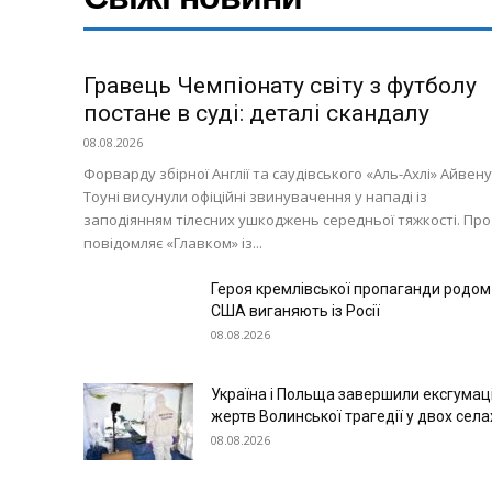
Світ
Технології
Гравець Чемпіонату світу з футболу
Війна
постане в суді: деталі скандалу
08.08.2026
Форварду збірної Англії та саудівського «Аль-Ахлі» Айвену
Тоуні висунули офіційні звинувачення у нападі із
заподіянням тілесних ушкоджень середньої тяжкості. Про
повідомляє «Главком» із...
Героя кремлівської пропаганди родом 
США виганяють із Росії
08.08.2026
Україна і Польща завершили ексгумац
жертв Волинської трагедії у двох села
08.08.2026