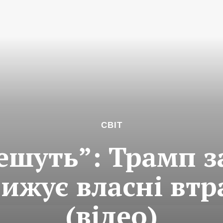
СВІТ
ешуть”: Трамп з
ижує власні втр
(відео)