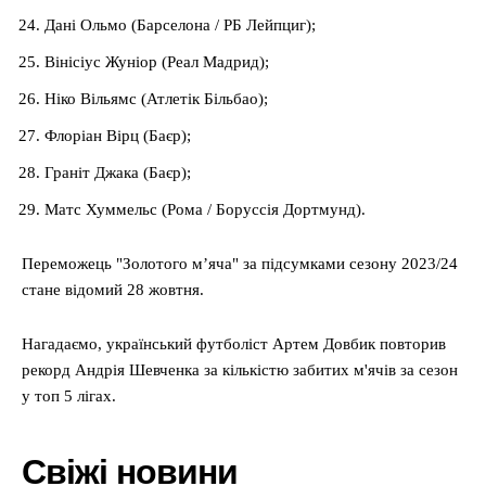
Дані Ольмо (Барселона / РБ Лейпциг);
Вінісіус Жуніор (Реал Мадрид);
Ніко Вільямс (Атлетік Більбао);
Флоріан Вірц (Баєр);
Граніт Джака (Баєр);
Матс Хуммельс (Рома / Боруссія Дортмунд).
Переможець "Золотого мʼяча" за підсумками сезону 2023/24
стане відомий 28 жовтня.
Нагадаємо, український футболіст Артем Довбик повторив
рекорд Андрія Шевченка за кількістю забитих м'ячів за сезон
у топ 5 лігах.
Свіжі новини