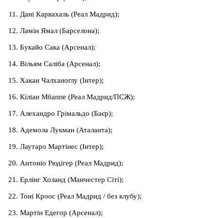
Дані Карвахаль (Реал Мадрид);
Ламін Ямал (Барселона);
Букайо Сака (Арсенал);
Вільям Саліба (Арсенал);
Хакан Чалханоглу (Інтер);
Кіліан Мбаппе (Реал Мадрид/ПСЖ);
Алехандро Грімальдо (Баєр);
Адемола Лукман (Аталанта);
Лаутаро Мартінес (Інтер);
Антоніо Рюдігер (Реал Мадрид);
Ерлінг Холанд (Манчестер Сіті);
Тоні Кроос (Реал Мадрид / без клубу);
Мартін Едегор (Арсенал);