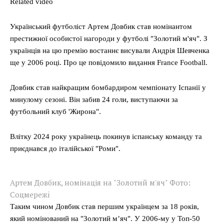
Related video
Український футболіст Артем Довбик став номінантом
престижної особистої нагороди у футболі "Золотий м'яч". З
українців на цю премію востаннє висували Андрія Шевченка
ще у 2006 році. Про це повідомило видання France Football.
Довбик став найкращим бомбардиром чемпіонату Іспанії у
минулому сезоні. Він забив 24 голи, виступаючи за
футбольний клуб 'Жирона".
Влітку 2024 року українець покинув іспанську команду та
приєднався до італійської "Роми".
Артем Довбик, номінація на "Золотий м'яч" Фото:
Соцмережi
Таким чином Довбик став першим українцем за 18 років,
який номінований на "Золотий мʼяч". У 2006-му у Топ-50