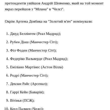
претендентів увійшов Андрій Шевченко, який на той момент
якраз перейшов з "Мілана" в "Челсі".
Окрім Артема Довбика на "Золотий м'яч" номінували:
Джуд Беллінгем (Реал Мадрид);
Рубен Діаш (Манчестер Сіті);
Філ Фоден (Манчестер Сіті);
Федеріко Вальверде (Реал Мадрид);
Еміліано Мартінес (Астон Вілла)
Родрі (Манчестер Сіті);
Деклан Райс (Арсенал);
Гаррі Кейн (Баварія);
Вітінья (ПСЖ);
Коул Палмер (Челсі);