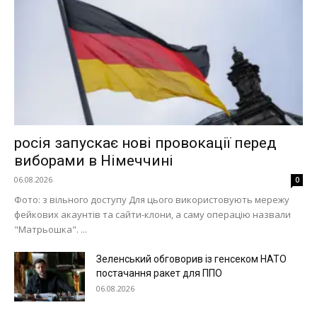
Меню
росія запускає нові провокації перед
виборами в Німеччині
Київ
06.08.2026
Україна
0
Фото: з вільного доступу Для цього використовують мережу
Економіка
фейкових акаунтів та сайти-клони, а саму операцію назвали
Політика
"Матрьошка". ...
Світ
Зеленський обговорив із генсеком НАТО
Технології
постачання ракет для ППО
Війна
06.08.2026