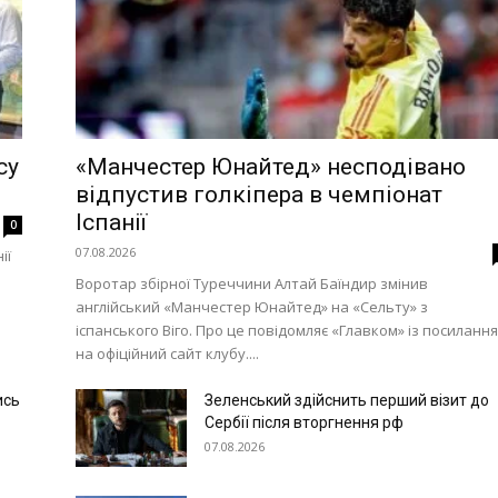
су
«Манчестер Юнайтед» несподівано
відпустив голкіпера в чемпіонат
Іспанії
0
07.08.2026
ії
Воротар збірної Туреччини Алтай Баїндир змінив
англійський «Манчестер Юнайтед» на «Сельту» з
іспанського Віго. Про це повідомляє «Главком» із посиланн
на офіційний сайт клубу....
ись
Зеленський здійснить перший візит до
Сербії після вторгнення рф
07.08.2026