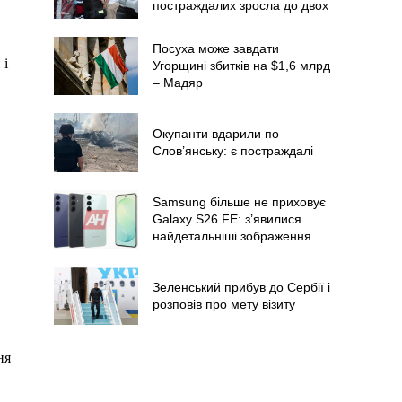
постраждалих зросла до двох
Посуха може завдати
 і
Угорщині збитків на $1,6 млрд
– Мадяр
Окупанти вдарили по
Слов’янську: є постраждалі
Samsung більше не приховує
Galaxy S26 FE: з’явилися
найдетальніші зображення
Зеленський прибув до Сербії і
розповів про мету візиту
ня