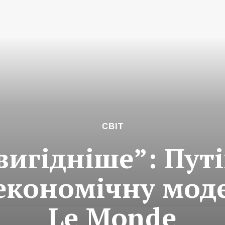
СВІТ
вигідніше”: Путі
 економічну моде
Le Monde