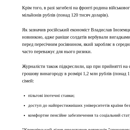
Крім того, в разі загибелі на фронті родина військово
мільйонів рублів (понад 120 тисяч доларів).
Як зазначив російський економіст Владислав Іноземце
новинкою, адже раніше солдатів вербували вигадками
перед пересічним росіянином, який заробляє в середн
часто переважує для нього ризики.
Журналісти також підкреслили, що при прийнятті на
грошову винагороду в розмірі 1,2 млн рублів (понад 1
сімей:
Меню
пільгові іпотечні ставки;
доступ до найпрестижніших університетів країни без
Київ
комфортне пенсійне забезпечення та соціальний стат
Україна
Економіка
"Кремлівський лідер представив ветеранів "спецопера