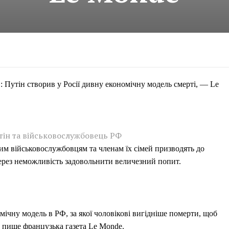
: Путін створив у Росії дивну економічну модель смерті, — Le
тін та військовослужбовець РФ
им військовослужбовцям та членам їх сімей призводять до
через неможливість задовольнити величезний попит.
ічну модель в РФ, за якої чоловікові вигідніше померти, щоб
 пише французька газета Le Monde.