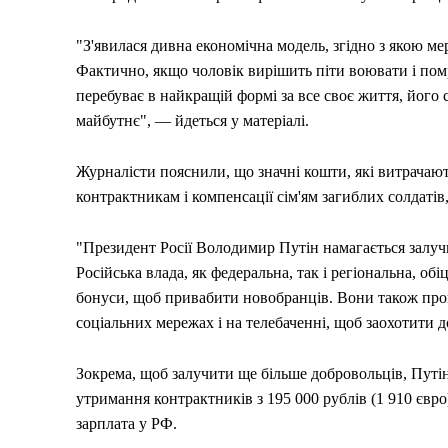
"З'явилася дивна економічна модель, згідно з якою мер
Фактично, якщо чоловік вирішить піти воювати і помре
перебуває в найкращій формі за все своє життя, його 
майбутнє", — йдеться у матеріалі.
Журналісти пояснили, що значні кошти, які витрачаю
контрактникам і компенсації сім'ям загиблих солдатів
"Президент Росії Володимир Путін намагається залучи
Російська влада, як федеральна, так і регіональна, обі
бонуси, щоб привабити новобранців. Вони також прово
соціальних мережах і на телебаченні, щоб заохотити 
Зокрема, щоб залучити ще більше добровольців, Путі
утримання контрактників з 195 000 рублів (1 910 євро) 
зарплата у РФ.