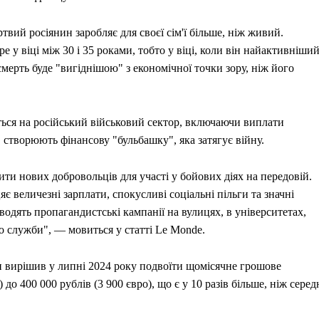
твий росіянин заробляє для своєї сім'ї більше, ніж живий.
 у віці між 30 і 35 роками, тобто у віці, коли він найактивніший
смерть буде "вигіднішою" з економічної точки зору, ніж його
ться на російський військовий сектор, включаючи виплати
, створюють фінансову "бульбашку", яка затягує війну.
ти нових добровольців для участі у бойових діях на передовій.
цяє величезні зарплати, спокусливі соціальні пільги та значні
дять пропагандистські кампанії на вулицях, в університетах,
до служби", — мовиться у статті Le Monde.
н вирішив у липні 2024 року подвоїти щомісячне грошове
до 400 000 рублів (3 900 євро), що є у 10 разів більше, ніж серед