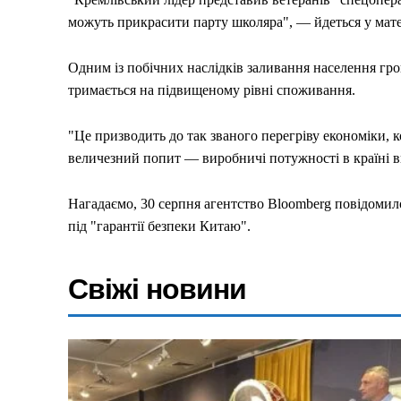
Політика
можуть прикрасити парту школяра", — йдеться у мате
Світ
Одним із побічних наслідків заливання населення гр
Технології
тримається на підвищеному рівні споживання.
Війна
"Це призводить до так званого перегріву економіки, 
величезний попит — виробничі потужності в країні 
Нагадаємо, 30 серпня агентство Bloomberg повідомил
під "гарантії безпеки Китаю".
Свіжі новини