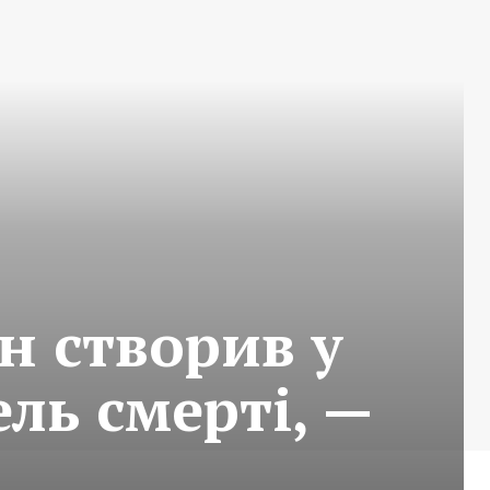
н створив у
ль смерті, —