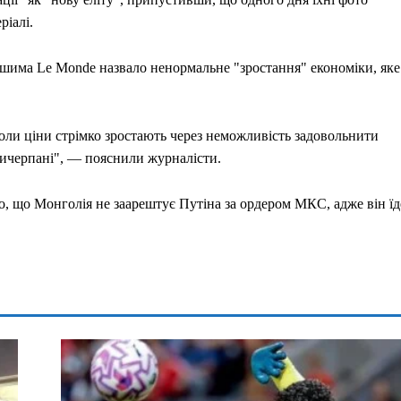
ріалі.
ошима Le Monde назвало ненормальне "зростання" економіки, яке
коли ціни стрімко зростають через неможливість задовольнити
вичерпані", — пояснили журналісти.
о, що Монголія не заарештує Путіна за ордером МКС, адже він їд