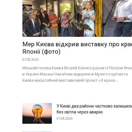
Мер Києва відкрив виставку про кра
Японії (фото)
07.08.2026
Міський голова Києва Віталій Кличко разом із Послом Япон
в Україні Масаші Накаґоме відкрили в Музеї історії міста
Києва масштабний виставковий проєкт «З краси...
У Києві два райони частково залишил
без світла через аварію
07.08.2026