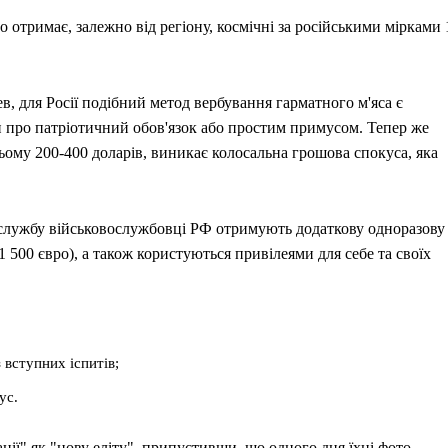
го отримає, залежно від регіону, космічні за російськими мірками 
в, для Росії подібний метод вербування гарматного м'яса є
 про патріотичний обов'язок або простим примусом. Тепер же
ьому 200-400 доларів, виникає колосальна грошова спокуса, яка
 службу військовослужбовці РФ отримують додаткову одноразову
1 500 євро), а також користуються привілеями для себе та своїх
 вступних іспитів;
ус.
ції" як "нову еліту", припустивши, що одного дня їхні фото