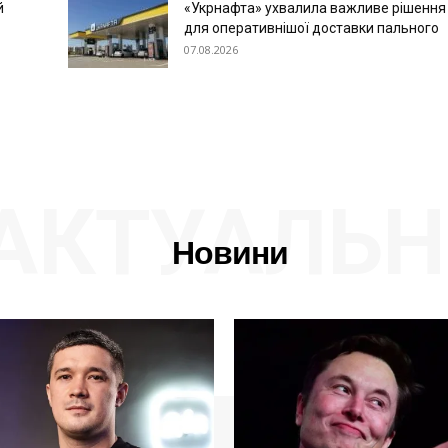
й
«Укрнафта» ухвалила важливе рішення
для оперативнішої доставки пального
07.08.2026
АКТУАЛЬН
Новини