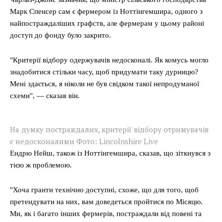
Марк Спенсер сам є фермером із Ноттінгемшира, одного з
найпостраждаліших графств, але фермерам у цьому районі
доступ до фонду було закрито.
"Критерії відбору одержувачів недосконалі. Як комусь могло
знадобитися стільки часу, щоб придумати таку дурницю?
Мені здається, я ніколи не був свідком такої непродуманої
схеми", — сказав він.
На думку постраждалих, критерії відбору отримувачів
є недосконалими Фото: Lincolnshire Live
Ендрю Нейш, також із Ноттінгемшира, сказав, що зіткнувся з
тією ж проблемою.
"Хоча гранти технічно доступні, схоже, що для того, щоб
претендувати на них, вам доведеться пройтися по Місяцю.
Ми, як і багато інших фермерів, постраждали від повені та