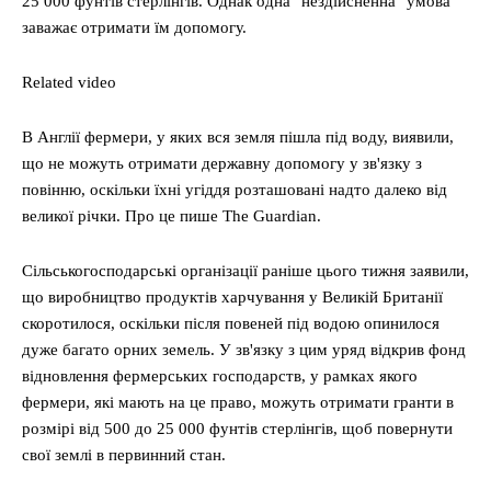
25 000 фунтів стерлінгів. Однак одна "нездійсненна" умова
заважає отримати їм допомогу.
Related video
В Англії фермери, у яких вся земля пішла під воду, виявили,
що не можуть отримати державну допомогу у зв'язку з
повінню, оскільки їхні угіддя розташовані надто далеко від
великої річки. Про це пише The Guardian.
Сільськогосподарські організації раніше цього тижня заявили,
що виробництво продуктів харчування у Великій Британії
скоротилося, оскільки після повеней під водою опинилося
дуже багато орних земель. У зв'язку з цим уряд відкрив фонд
відновлення фермерських господарств, у рамках якого
фермери, які мають на це право, можуть отримати гранти в
розмірі від 500 до 25 000 фунтів стерлінгів, щоб повернути
свої землі в первинний стан.