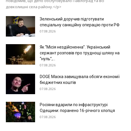
повідомив, що депо обслуговувало Павлоград та всі
Технології
довколишні села району.</p>
Війна
Зеленський доручив підготувати
спеціальну санкційну операцію проти РФ
07.08.2026
Як “Місія нездійсненна”. Український
сержант розповів про труднощі шляху на
“нуль”,...
07.08.2026
DOGE Маска завищувала обсяги економії
бюджетних коштів
07.08.2026
Росіяни вдарили по інфраструктурі
Одещини: поранено 16-річного хлопця
07.08.2026