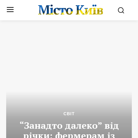
Місто Київ
СВІТ
“Занадто далеко” від
річки: фермерам із