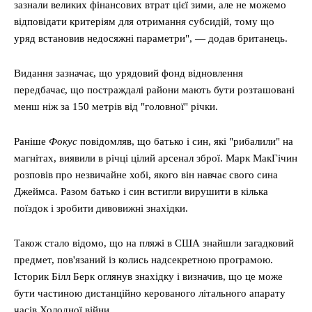
зазнали великих фінансових втрат цієї зими, але не можемо
відповідати критеріям для отримання субсидій, тому що
уряд встановив недосяжні параметри", — додав британець.
Видання зазначає, що урядовий фонд відновлення
передбачає, що постраждалі райони мають бути розташовані
менш ніж за 150 метрів від "головної" річки.
Раніше
Фокус
повідомляв, що батько і син, які "рибалили" на
магнітах, виявили в річці цілий арсенал зброї. Марк МакГічин
розповів про незвичайне хобі, якого він навчає свого сина
Джеймса. Разом батько і син встигли вирушити в кілька
поїздок і зробити дивовижні знахідки.
Також стало відомо, що на пляжі в США знайшли загадковий
предмет, пов'язаний із колись надсекретною програмою.
Історик Білл Берк оглянув знахідку і визначив, що це може
бути частиною дистанційно керованого літального апарату
часів Холодної війни.