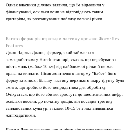
Однак власники ділянок заявили, що їм відмовили у
фінансуванні, оскільки вони не відповідають таким
критеріям, як розташування поблизу великої річки.
Багато фермерів втратили частину врожаю Фото: Rex
Features
Джон Чарльз-Джонс, фермер, який займається
землеробством у Ноттінгемширі, сказав, що перебуває за
шість миль (майже 10 км) від найближчої річки й не має
права на виплати. Після жовтневого шторму "Бабет" його
ферму затопило, більшу частину верхнього шару ґрунту було
змито, що зробило його непридатним для обробітку.
Очікується, що його збитки зростуть до шестизначних цифр,
оскільки восени, до початку дощів, він посадив третину
запланованих культур, і тільки 10-15 % з них виявляться
життєздатними.
Чарльз-Джонс зазначив, що міністр сільського господарства