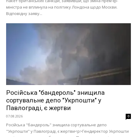
пакет британських санкцій, заявивши, що зміна прем'єр-
міністра не вплинула на політику Лондона щодо Москви.
Відповідну заяву...
Меню
Російська "бандероль" знищила
Київ
сортувальне депо "Укрпошти" у
Україна
Павлограді, є жертви
Економіка
07.08.2026
0
Політика
Російська "бандероль" знищила сортувальне депо
"Укрпошти" у Павлограді, є жертви<p>Гендиректор Укрпошти
Світ