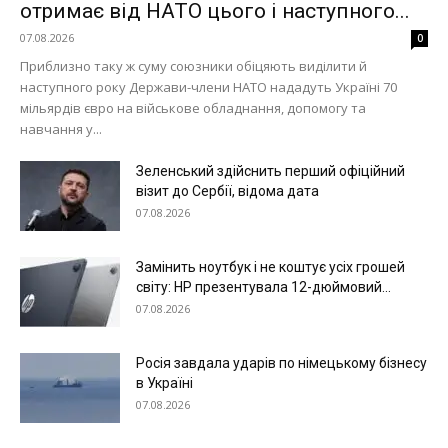
отримає від НАТО цього і наступного...
Меню
07.08.2026
0
Приблизно таку ж суму союзники обіцяють виділити й
Київ
наступного року Держави-члени НАТО нададуть Україні 70
мільярдів євро на військове обладнання, допомогу та
Україна
навчання у...
Економіка
Політика
Зеленський здійснить перший офіційний
візит до Сербії, відома дата
Світ
07.08.2026
Технології
Війна
Замінить ноутбук і не коштує усіх грошей
світу: HP презентувала 12-дюймовий...
07.08.2026
Росія завдала ударів по німецькому бізнесу
в Україні
07.08.2026