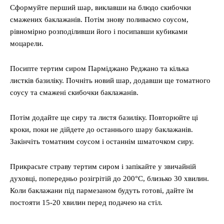
Сформуйте перший шар, виклавши на блюдо скибочки
смажених баклажанів. Потім знову поливаємо соусом,
рівномірно розподіливши його і посипавши кубиками
моцарели.
Посипте тертим сиром Парміджано Реджано та кілька
листків базиліку. Почніть новий шар, додавши ще томатного
соусу та смажені скибочки баклажанів.
Потім додайте ще сиру та листя базиліку. Повторюйте ці
кроки, поки не дійдете до останнього шару баклажанів.
Закінчіть томатним соусом і останнім шматочком сиру.
Прикрасьте страву тертим сиром і запікайте у звичайній
духовці, попередньо розігрітій до 200°C, близько 30 хвилин.
Коли баклажани під пармезаном будуть готові, дайте їм
постояти 15-20 хвилин перед подачею на стіл.