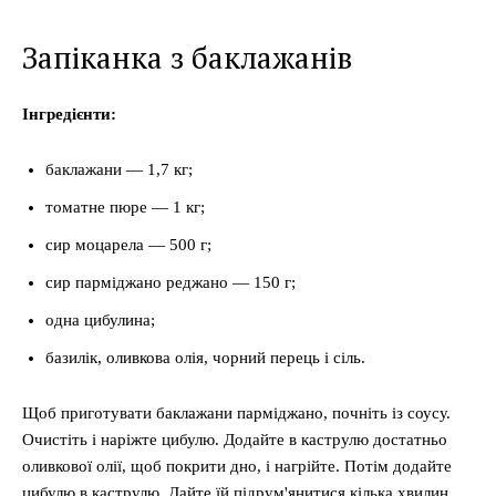
Запіканка з баклажанів
Інгредієнти:
баклажани — 1,7 кг;
томатне пюре — 1 кг;
сир моцарела — 500 г;
сир парміджано реджано — 150 г;
одна цибулина;
базилік, оливкова олія, чорний перець і сіль.
Щоб приготувати баклажани парміджано, почніть із соусу.
Очистіть і наріжте цибулю. Додайте в каструлю достатньо
оливкової олії, щоб покрити дно, і нагрійте. Потім додайте
цибулю в каструлю. Дайте їй підрум'янитися кілька хвилин,