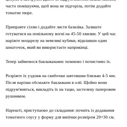
часто помішуючи, щоб вона не підгоріла, потім додайте
томатне пюре.
Приправте сіллю і додайте листя базиліка. Залиште
готуватися на повільному вогні на 45-50 хвилин. У цей час
наріжте моцарелу на невеликі кубики, відклавши один
шматочок, який ви використаєте наприкінці.
Тепер займемося баклажанами: помиємо і почистимо їх.
Розріжте їх уздовж на скибочки завтовшки близько 4-5 мм.
Після нарізки обсмажте баклажани в олії. Щойно вони
підрум'яняться, викладіть їх на тацю, застелену паперовим
рушником.
Нарешті, приступаємо до складання: почніть із додавання
томатного соусу у форму для випічки розміром 20×30 см.