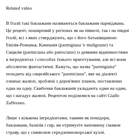
Related video
В Італії такі баклажани називаються баклажани парміджана.
Це рецепт, поширений у регіонах як на півночі, так і на півдні
Італії, всі з яких стверджують, що є його батьківщиною:
Емілія-Романья, Кампанія (parmigiana 'e mulignane) та
Сицилія (parmiciana або patrociane) із деякими відмінностями
в інгредієнтах і способах їхнього приготування, але всі вони
абсолютно фантастичні. Кажуть, що назва "parmigiana"
походить від сицилійського "parmiciana", яке на діалекті
означає жалюзі, зроблені з дерев'яних планок, поставлених
одна на одну. Скибочки баклажанів укладають один на один,
що і нагадує жалюзі. Рецептом поділилися на сайті Giallo
Zafferano.
Лише з кількома інгредієнтами, такими як помідори,
баклажани, базилік і сир, ви отримуєте наповнену смаком
страву, що є символом середземноморської кухні.