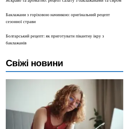
Яскраво та ароматно: рецепт салату з баклажанами та сиром
Баклажани з горіховою начинкою: оригінальний рецепт
сезонної страви
Болгарський рецепт: як приготувати пікантну ікру з
баклажанів
Свіжі новини