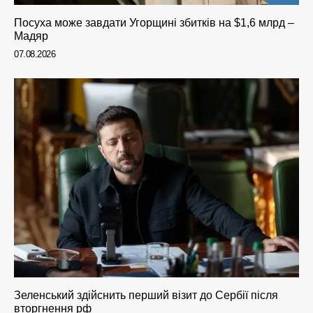
Посуха може завдати Угорщині збитків на $1,6 млрд –
Мадяр
07.08.2026
Зеленський здійснить перший візит до Сербії після
вторгнення рф