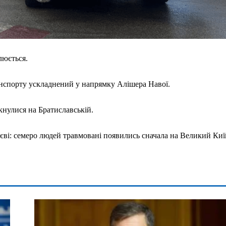
люється.
транспорту ускладнений у напрямку Алішера Навої.
кнулися на Братиславській.
ві: семеро людей травмовані появились сначала на Великий Киї