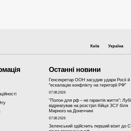
Київ
Україна
рмація
Останні новини
Генсекретар ООН засудив удари Росії й
“ескалацію конфлікту на території РФ”
07.08.2026
ційності
"Полон для рф – не гарантія життя": Луб
йту
відреагував на розстріл бійця ЗСУ біля
Мирного на Донеччині
и
07.08.2026
Зеленський здійснить перший візит до С