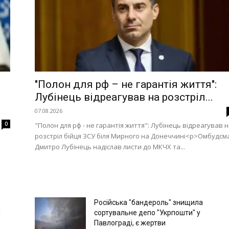
"Полон для рф – не гарантія життя":
Лубінець відреагував на розстріл...
07.08.2026
0
"Полон для рф - не гарантія життя": Лубінець відреагував 
розстріл бійця ЗСУ біля Мирного на Донеччині<p>Омбудсм
Дмитро Лубінець надіслав листи до МКЧХ та...
Російська "бандероль" знищила
я
сортувальне депо "Укрпошти" у
Павлограді, є жертви