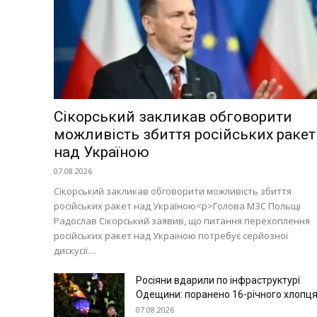
Сікорський закликав обговорити
можливість збиття російських ракет
над Україною
07.08.2026
Сікорський закликав обговорити можливість збиття
російських ракет над Україною<p>Голова МЗС Польщі
Радослав Сікорський заявив, що питання перехоплення
російських ракет над Україною потребує серйозної
дискусії....
Росіяни вдарили по інфраструктурі
Одещини: поранено 16-річного хлопц
07.08.2026