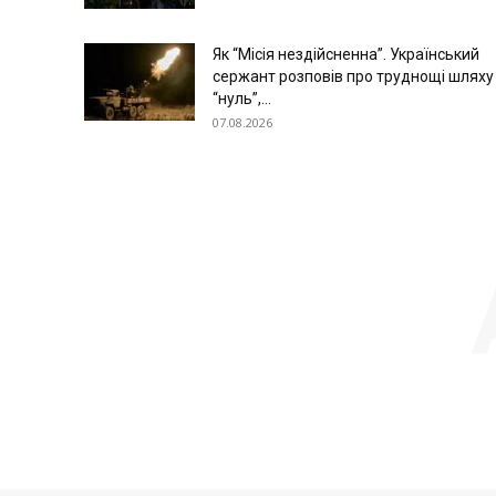
Як “Місія нездійсненна”. Український
сержант розповів про труднощі шляху
“нуль”,...
07.08.2026