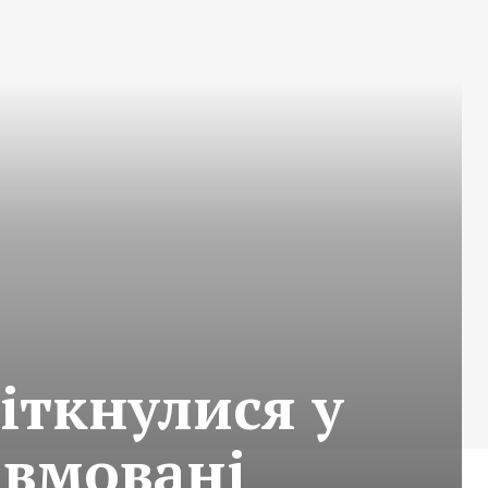
іткнулися у
авмовані