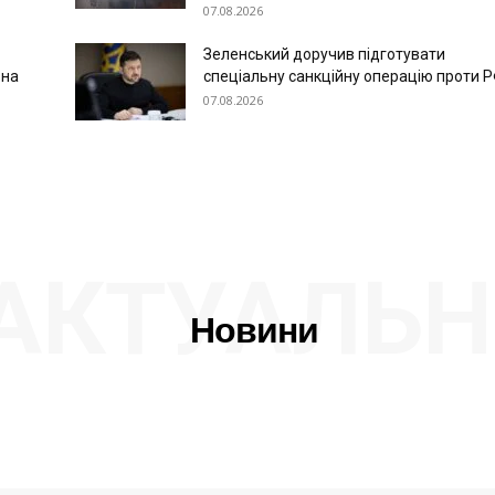
07.08.2026
Зеленський доручив підготувати
 на
спеціальну санкційну операцію проти 
07.08.2026
АКТУАЛЬН
Новини