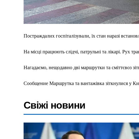
Меню
Київ
Україна
Постраждалих госпіталізували, їх стан наразі встанов
Економіка
На місці працюють слідчі, патрульні та лікарі. Рух 
Політика
Світ
Нагадаємо, нещодавно дві маршрутки та сміттєвоз зіт
Технології
Війна
Сообщение Маршрутка та вантажівка зіткнулися у Киє
Свіжі новини