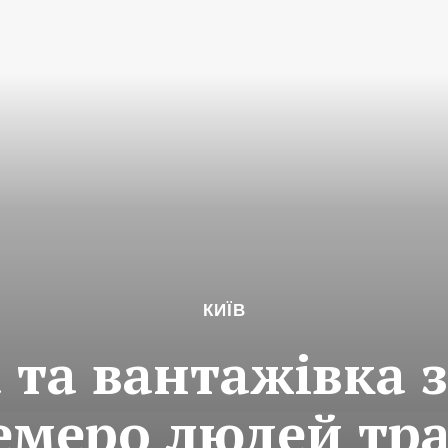
КИЇВ
та вантажівка з
семеро людей тр