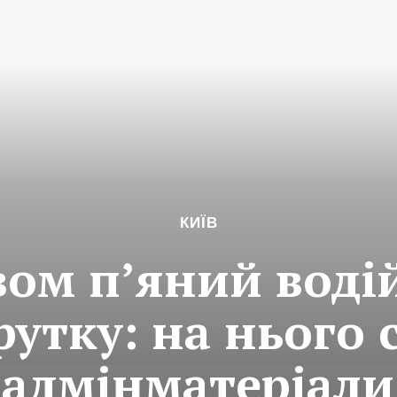
КИЇВ
ом п’яний водій
утку: на нього 
адмінматеріали