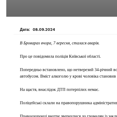
Дата:
08.09.2024
В Броварах вчора, 7 вересня, сталася аварія.
Про це повідомила поліція Київської області.
Попередньо встановлено, що нетверезий 34-річний вод
автобусом. Вміст алкоголю у крові чоловіка становив 
На щастя, внаслідок ДТП потерпілих немає.
Поліцейські склали на правопорушника адміністративн
Правоохоронці вкотре звернулися до громадян із закл