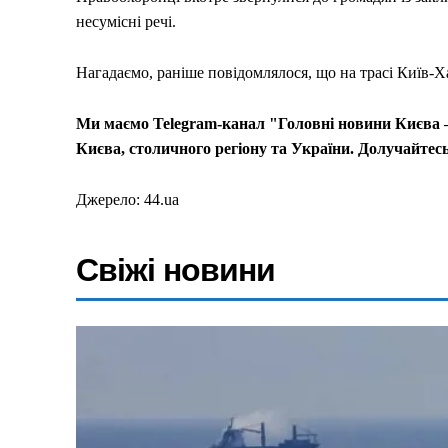
несумісні речі.
Нагадаємо, раніше повідомлялося, що на трасі Київ-
Ми маємо Telegram-канал "Головні новини Києва –
Києва, столичного регіону та України. Долучайтесь
Меню
Джерело: 44.ua
Київ
Свіжі новини
Україна
Економіка
Політика
Світ
Технології
Війна