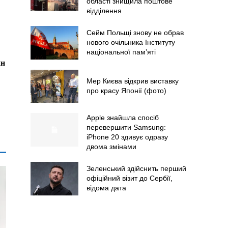
області знищила поштове
відділення
Сейм Польщі знову не обрав
нового очільника Інституту
національної пам’яті
ин
Мер Києва відкрив виставку
про красу Японії (фото)
Apple знайшла спосіб
перевершити Samsung:
iPhone 20 здивує одразу
двома змінами
Зеленський здійснить перший
офіційний візит до Сербії,
відома дата