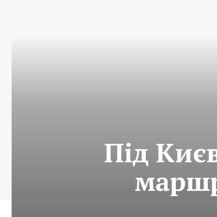
Під Києв
маршр