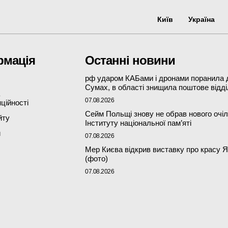
Київ
Україна
рмація
Останні новини
рф ударом КАБами і дронами поранила 
Сумах, в області знищила поштове відд
07.08.2026
ційності
Сейм Польщі знову не обрав нового очі
йту
Інституту національної пам’яті
и
07.08.2026
Мер Києва відкрив виставку про красу Я
(фото)
07.08.2026