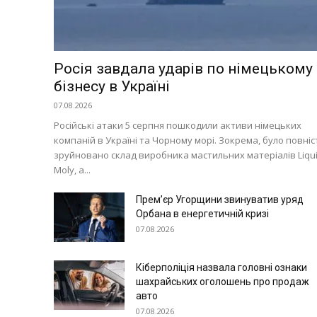
Росія завдала ударів по німецькому
бізнесу в Україні
07.08.2026
Російські атаки 5 серпня пошкодили активи німецьких
компаній в Україні та Чорному морі. Зокрема, було повні
зруйновано склад виробника мастильних матеріалів Liqu
Moly, а...
Прем’єр Угорщини звинуватив уряд
Орбана в енергетичній кризі
07.08.2026
Кіберполіція назвала головні ознаки
шахрайських оголошень про продаж
авто
07.08.2026