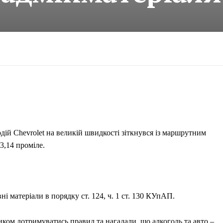
ій Chevrolet на великій швидкості зіткнувся із маршрутним
3,14 проміле.
і матеріали в порядку ст. 124, ч. 1 ст. 130 КУпАП.
иком дотримуватись правил та нагадали, що алкоголь та авто –