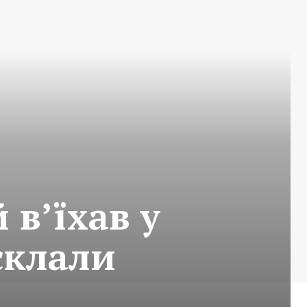
 в’їхав у
склали