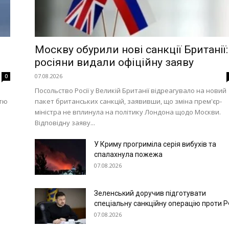
Москву обурили нові санкції Британії:
росіяни видали офіційну заяву
07.08.2026
0
Посольство Росії у Великій Британії відреагувало на новий
стю
пакет британських санкцій, заявивши, що зміна прем'єр-
i
міністра не вплинула на політику Лондона щодо Москви.
Відповідну заяву...
У Криму прогриміла серія вибухів та
спалахнула пожежа
07.08.2026
Зеленський доручив підготувати
спеціальну санкційну операцію проти 
07.08.2026