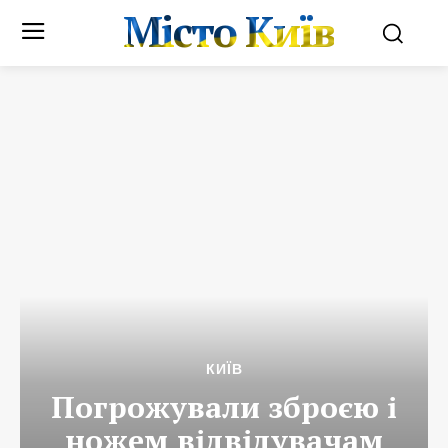
Місто Київ
КИЇВ
Погрожували зброєю і
ножем відвідувачам