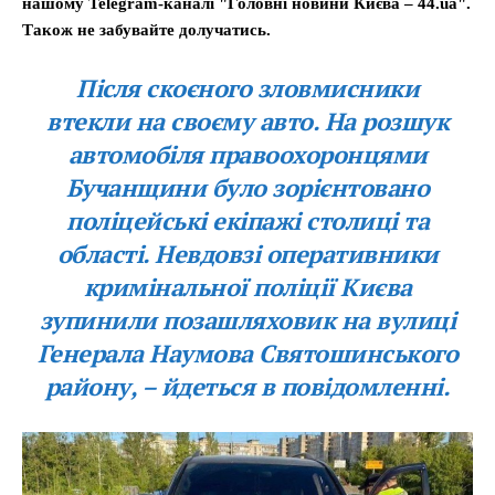
нашому Telegram-каналі "Головні новини Києва – 44.ua".
Також не забувайте долучатись.
Після скоєного зловмисники
втекли на своєму авто. На розшук
автомобіля правоохоронцями
Бучанщини було зорієнтовано
поліцейські екіпажі столиці та
області. Невдовзі оперативники
кримінальної поліції Києва
зупинили позашляховик на вулиці
Генерала Наумова Святошинського
району, – йдеться в повідомленні.