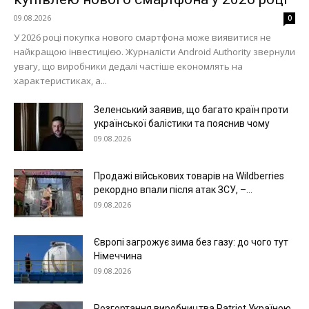
09.08.2026
0
Київ
У 2026 році покупка нового смартфона може виявитися не
Україна
найкращою інвестицією. Журналісти Android Authority звернули
Економіка
увагу, що виробники дедалі частіше економлять на
характеристиках, а...
Політика
Світ
Зеленський заявив, що багато країн проти
української балістики та пояснив чому
Технології
09.08.2026
Війна
Продажі військових товарів на Wildberries
рекордно впали після атак ЗСУ, –...
09.08.2026
Європі загрожує зима без газу: до чого тут
Німеччина
09.08.2026
Розгортання виробництва Patriot Україною