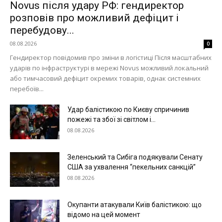
Novus після удару РФ: гендиректор
розповів про можливий дефіцит і
перебудову...
08.08.2026
0
Гендиректор повідомив про зміни в логістиці Після масштабних
ударів по інфраструктурі в мережі Novus можливий локальний
або тимчасовий дефіцит окремих товарів, однак системних
перебоїв...
Удар балістикою по Києву спричинив
пожежі та збої зі світлом і...
08.08.2026
Зеленський та Сибіга подякували Сенату
США за ухвалення “пекельних санкцій”
08.08.2026
Окупанти атакували Київ балістикою: що
відомо на цей момент