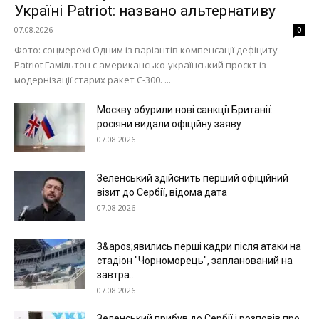
Україні Patriot: названо альтернативу
07.08.2026
0
Фото: соцмережі Одним із варіантів компенсації дефіциту
Patriot Гамільтон є американсько-український проєкт із
модернізації старих ракет С-300. ...
Москву обурили нові санкції Британії:
росіяни видали офіційну заяву
07.08.2026
Зеленський здійснить перший офіційний
візит до Сербії, відома дата
07.08.2026
Меню
З&apos;явились перші кадри після атаки на
Київ
стадіон "Чорноморець", запланований на
Україна
завтра...
07.08.2026
Економіка
Політика
Зеленський прибув до Сербії і розповів про