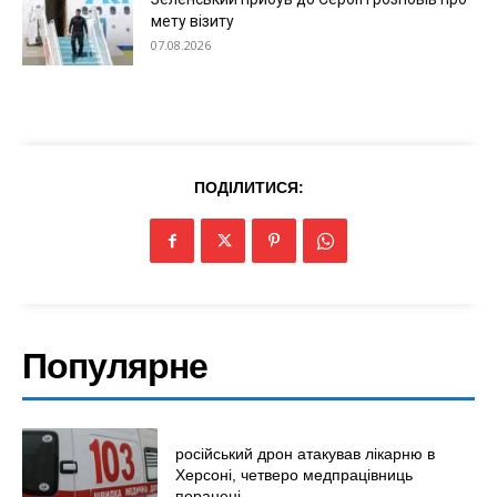
мету візиту
Світ
07.08.2026
Технології
Війна
ПОДІЛИТИСЯ:
Популярне
російський дрон атакував лікарню в
Херсоні, четверо медпрацівниць
поранені