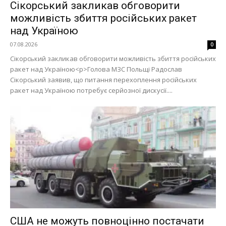
Сікорський закликав обговорити
можливість збиття російських ракет
над Україною
07.08.2026
0
Сікорський закликав обговорити можливість збиття російських
ракет над Україною<p>Голова МЗС Польщі Радослав
Сікорський заявив, що питання перехоплення російських
ракет над Україною потребує серйозної дискусії....
США не можуть повноцінно постачати