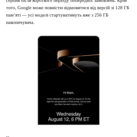
серпня після короткого періоду попередніх замовлень. Крім
того, Google може повністю відмовитися від версій зі 128 ГБ
пам’яті — усі моделі стартуватимуть вже з 256 ГБ
накопичувача.