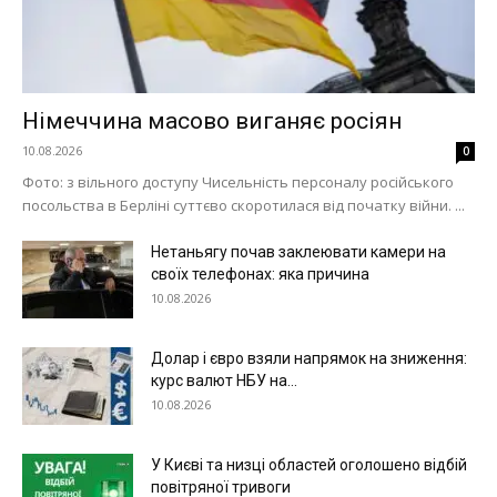
Німеччина масово виганяє росіян
10.08.2026
0
Фото: з вільного доступу Чисельність персоналу російського
посольства в Берліні суттєво скоротилася від початку війни. ...
Нетаньягу почав заклеювати камери на
своїх телефонах: яка причина
10.08.2026
Долар і євро взяли напрямок на зниження:
курс валют НБУ на...
10.08.2026
У Києві та низці областей оголошено відбій
повітряної тривоги