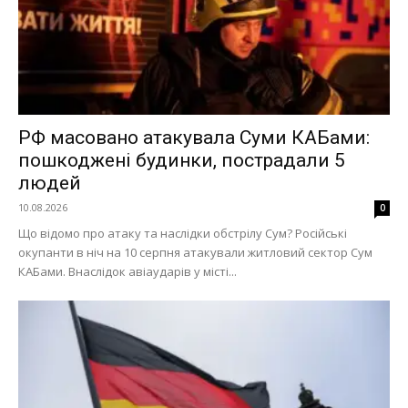
РФ масовано атакувала Суми КАБами:
пошкоджені будинки, пострадали 5
людей
10.08.2026
0
Що відомо про атаку та наслідки обстрілу Сум? Російські
окупанти в ніч на 10 серпня атакували житловий сектор Сум
КАБами. Внаслідок авіаударів у місті...