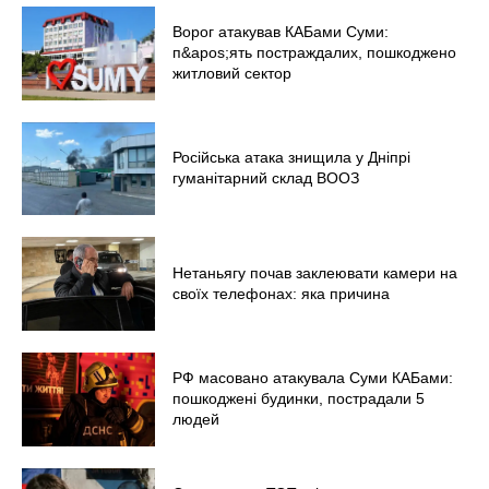
Ворог атакував КАБами Суми:
п&apos;ять постраждалих, пошкоджено
житловий сектор
Меню
Київ
Російська атака знищила у Дніпрі
гуманітарний склад ВООЗ
Україна
Економіка
Політика
Нетаньягу почав заклеювати камери на
Світ
своїх телефонах: яка причина
Технології
Війна
РФ масовано атакувала Суми КАБами:
пошкоджені будинки, пострадали 5
людей