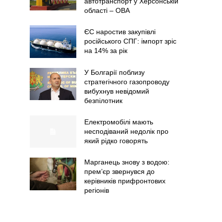
автотранспорт у Херсонській
області – ОВА
ЄС наростив закупівлі
російського СПГ: імпорт зріс
на 14% за рік
У Болгарії поблизу
стратегічного газопроводу
вибухнув невідомий
безпілотник
Електромобілі мають
несподіваний недолік про
який рідко говорять
Марганець знову з водою:
прем’єр звернувся до
керівників прифронтових
регіонів