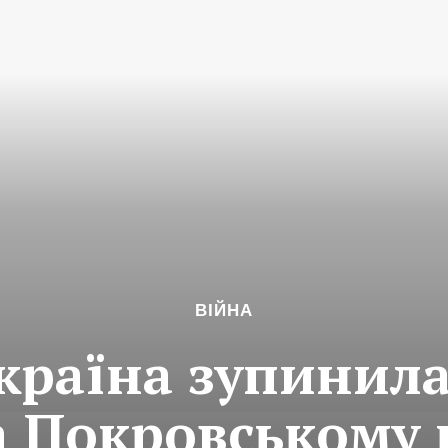
ВІЙНА
країна зупинил
а Покровському