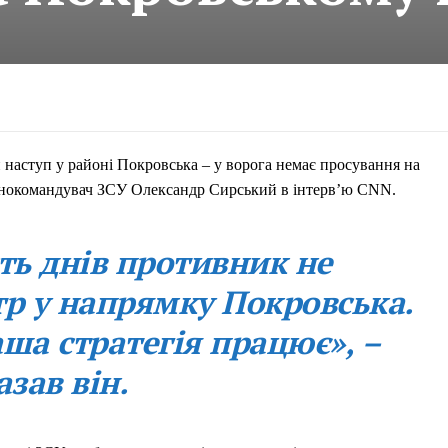
наступ у районі Покровська – у ворога немає просування на
овнокомандувач ЗСУ Олександр Сирський в інтерв’ю CNN.
сть днів противник не
тр у напрямку Покровська.
ша стратегія працює», –
азав він.