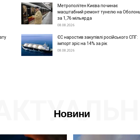
Метрополітен Києва починає
масштабний ремонт тунелю на Оболон
за 1,76 мільярда
08.08.2026
ату
ЄС наростив закупівлі російського СПГ:
імпорт зріс на 14% за рік
08.08.2026
АКТУАЛЬН
Новини