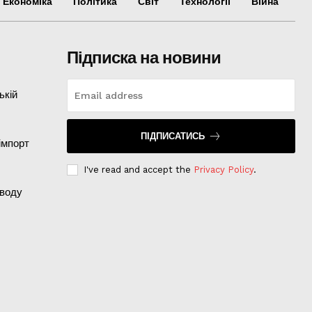
Економіка
Політика
Світ
Технології
Війна
Підписка на новини
ькій
ПІДПИСАТИСЬ
імпорт
I've read and accept the
Privacy Policy
.
оводу