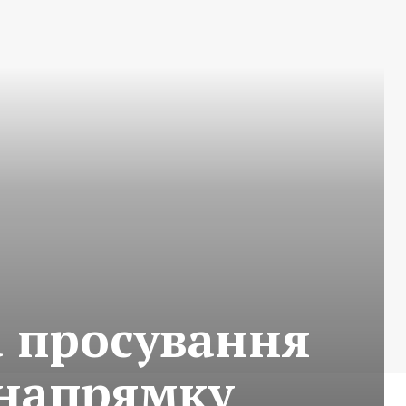
а просування
 напрямку