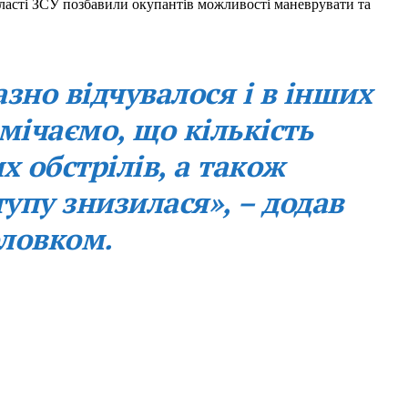
бласті ЗСУ позбавили окупантів можливості маневрувати та
зно відчувалося і в інших
мічаємо, що кількість
х обстрілів, а також
тупу знизилася», – додав
оловком.