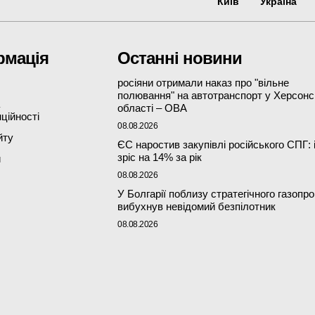
Київ
Україна
рмація
Останні новини
росіяни отримали наказ про "вільне
полювання" на автотранспорт у Херсонс
області – ОВА
ційності
08.08.2026
йту
ЄС наростив закупівлі російського СПГ: 
зріс на 14% за рік
и
08.08.2026
У Болгарії поблизу стратегічного газопр
вибухнув невідомий безпілотник
08.08.2026