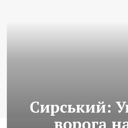
Сирський: У
ворога н