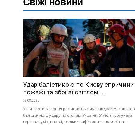
Свіжі новини
Україна
Економіка
Політика
Світ
Технології
Війна
Удар балістикою по Києву спричини
пожежі та збої зі світлом і...
08.08.2026
У ніч проти 8 серпня російські війська завдали масованог
балістичного удару по столиці України. У місті пролунала
серія вибухів, внаслідок яких зафіксовано пожежі на...