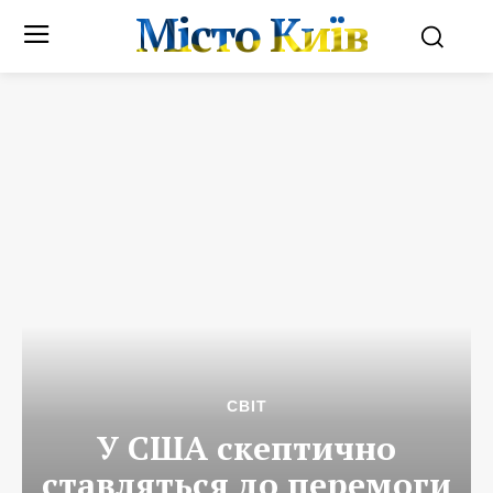
Місто Київ
СВІТ
У США скептично
ставляться до перемоги