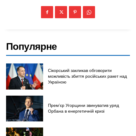
Україна
Економіка
Політика
Світ
Технології
Популярне
Війна
Сікорський закликав обговорити
можливість збиття російських ракет над
Україною
Прем’єр Угорщини звинуватив уряд
Орбана в енергетичній кризі