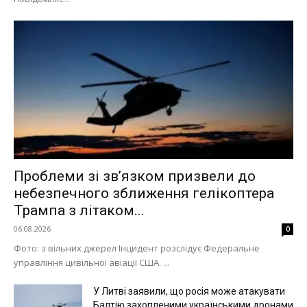
Проблеми зі зв’язком призвели до
небезпечного зближення гелікоптера
Трампа з літаком...
06.08.2026
0
Фото: з вільних джерел Інцидент розслідує Федеральне
управління цивільної авіації США. ...
У Литві заявили, що росія може атакувати
Балтію захопленими українськими дронами