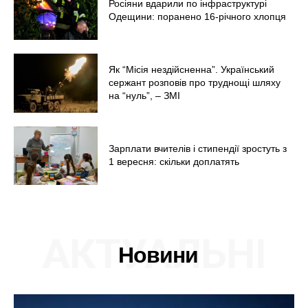
Росіяни вдарили по інфраструктурі
Одещини: поранено 16-річного хлопця
Як “Місія нездійсненна”. Український
сержант розповів про труднощі шляху
на “нуль”, – ЗМІ
Зарплати вчителів і стипендії зростуть з
1 вересня: скільки доплатять
АКТУАЛЬНІ
Новини