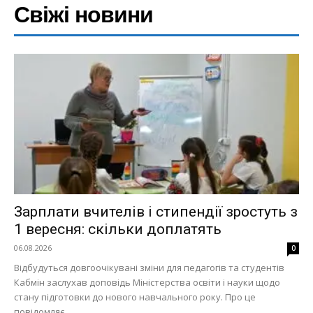
Свіжі новини
Зарплати вчителів і стипендії зростуть з
1 вересня: скільки доплатять
06.08.2026
0
Відбудуться довгоочікувані зміни для педагогів та студентів
Кабмін заслухав доповідь Міністерства освіти і науки щодо
стану підготовки до нового навчального року. Про це
повідомляє...