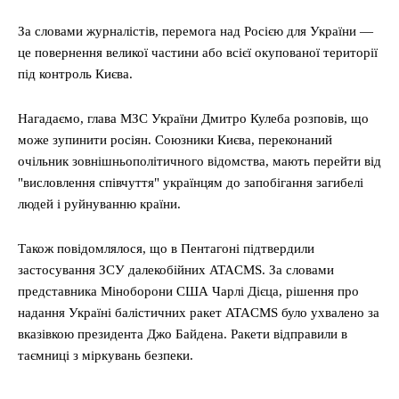
За словами журналістів, перемога над Росією для України —
це повернення великої частини або всієї окупованої території
під контроль Києва.
Нагадаємо, глава МЗС України Дмитро Кулеба розповів, що
може зупинити росіян. Союзники Києва, переконаний
очільник зовнішньополітичного відомства, мають перейти від
"висловлення співчуття" українцям до запобігання загибелі
людей і руйнуванню країни.
Також повідомлялося, що в Пентагоні підтвердили
застосування ЗСУ далекобійних ATACMS. За словами
представника Міноборони США Чарлі Дієца, рішення про
надання Україні балістичних ракет ATACMS було ухвалено за
вказівкою президента Джо Байдена. Ракети відправили в
таємниці з міркувань безпеки.