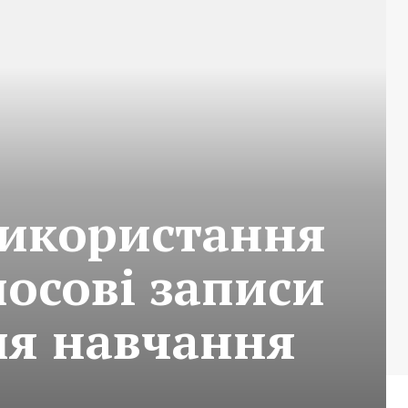
використання
лосові записи
ля навчання