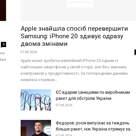
Apple знайшла спосіб перевершити
Samsung: iPhone 20 здивує одразу
двома змінами
0
07.08.2026
 на
ман
Apple може зробити ювілейний iPhone 20 одним із
найтонших смартфонів у своїй історії, але без звичних
компромісів у продуктивності. За попередніми даними,
новинка отримає...
ЄС вдарив санкціями по виробникам
ракет для обстрілів України
07.08.2026
Федоров: росія випускає за тиждень
більше ракет, ніж Україна отримує за...
07.08.2026