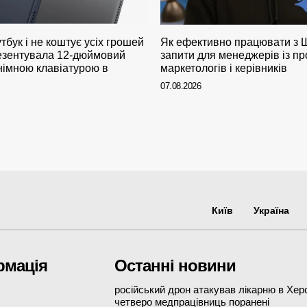
тбук і не коштує усіх грошей
Як ефективно працювати з ШІ
резентувала 12-дюймовий
запити для менеджерів із пр
німною клавіатурою в
маркетологів і керівників
07.08.2026
Київ
Україна
рмація
Останні новини
російський дрон атакував лікарню в Херс
четверо медпрацівниць поранені