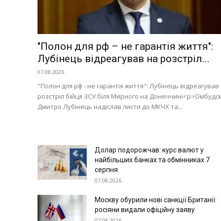
Політика
Світ
Технології
"Полон для рф – не гарантія життя":
Війна
Лубінець відреагував на розстріл...
07.08.2026
"Полон для рф - не гарантія життя": Лубінець відреагував
розстріл бійця ЗСУ біля Мирного на Донеччині<p>Омбудс
Дмитро Лубінець надіслав листи до МКЧХ та...
Долар подорожчав: курс валют у
найбільших банках та обмінниках 7
серпня
07.08.2026
Москву обурили нові санкції Британії:
росіяни видали офіційну заяву
07.08.2026