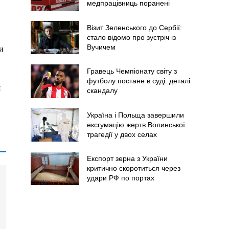
медпрацівниць поранені
Візит Зеленського до Сербії:
стало відомо про зустріч із
Вучичем
и
Гравець Чемпіонату світу з
футболу постане в суді: деталі
я
скандалу
Україна і Польща завершили
ексгумацію жертв Волинської
трагедії у двох селах
Експорт зерна з України
критично скоротиться через
удари РФ по портах