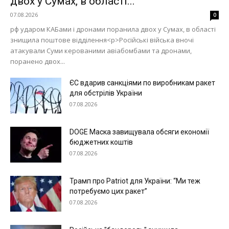
двох у Сумах, в області...
07.08.2026
0
рф ударом КАБами і дронами поранила двох у Сумах, в області
знищила поштове відділення<p>Російські війська вночі
атакували Суми керованими авіабомбами та дронами,
поранено двох...
ЄС вдарив санкціями по виробникам ракет
для обстрілів України
07.08.2026
DOGE Маска завищувала обсяги економії
бюджетних коштів
07.08.2026
Трамп про Patriot для України: “Ми теж
потребуємо цих ракет”
07.08.2026