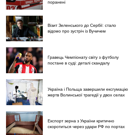
поранені
Меню
Візит Зеленського до Сербії: стало
Київ
відомо про зустріч із Вучичем
Україна
Економіка
Політика
Гравець Чемпіонату світу з футболу
постане в суді: деталі скандалу
Світ
Технології
Війна
Україна і Польща завершили ексгумацію
жертв Волинської трагедії у двох селах
Експорт зерна з України критично
скоротиться через удари РФ по портах